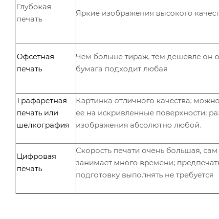
Глубокая
Яркие изображения высокого качес
печать
Офсетная
Чем больше тираж, тем дешевле он о
печать
бумага подходит любая
Трафаретная
Картинка отличного качества; можн
печать
или
ее на искривленные поверхности; р
шелкография
изображения абсолютно любой.
Скорость печати очень большая, сам
Цифровая
занимает много времени; предпеча
печать
подготовку выполнять не требуется