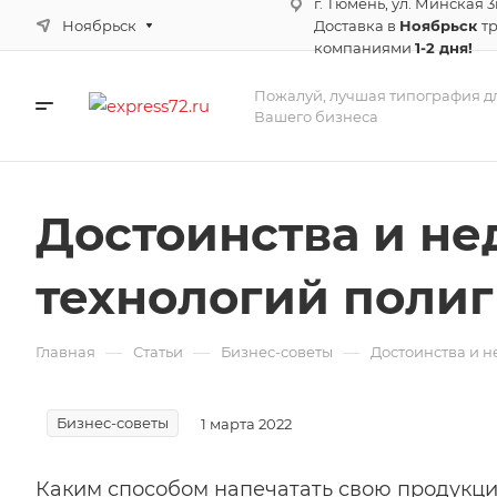
г. Тюмень, ул. Минская 3
Ноябрьск
Доставка в
Ноябрьск
т
компаниями
1-2 дня!
Пожалуй, лучшая типография д
Вашего бизнеса
Достоинства и не
технологий поли
—
—
—
Главная
Статьи
Бизнес-советы
Достоинства и 
Бизнес-советы
1 марта 2022
Каким способом напечатать свою продукц