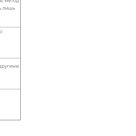
я; метод
ь лишь
о
другими