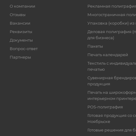
О компании
Рекламная полиграфи
Отзывы
Многостраничная пол
Вакансии
Упаковка (коробки) из
Реквизиты
Деловая полиграфия (
для бизнеса)
Документы
Пакеты
Вопрос-ответ
Печать календарей
Партнеры
Текстиль с индивидуал
печатью
Сувенирная брендиро
продукция
Печать на широкофор
интерьерном принтер
POS-полиграфия
Готовая продукция со с
Ноябрьске
Готовые решения для 