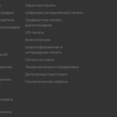
я
Офсетная печать
играфия
Цифровая (оперативная) печать
 картона
Трафаретная печать
(шелкография)
полиграфия
УФ-печать
Флексопечать
Широкоформатная и
интерьерная печать
ьной
Печать на ткани
ванная
Лазерная резка и гравировка
Допечатная подготовка
матном
Послепечатная отделка
е
клада в
бизнеса