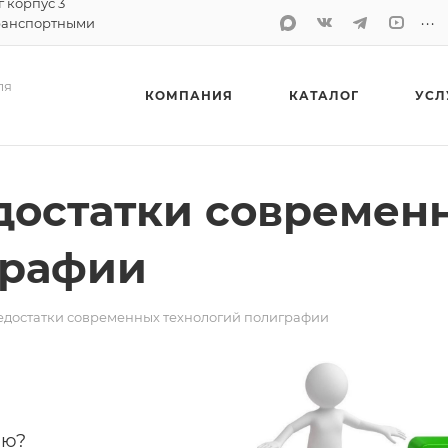
г корпус 3
...
ранспортными
ля
КОМПАНИЯ
КАТАЛОГ
УСЛ
достатки современ
графии
недостатки современных технологий полиграфии
ию?