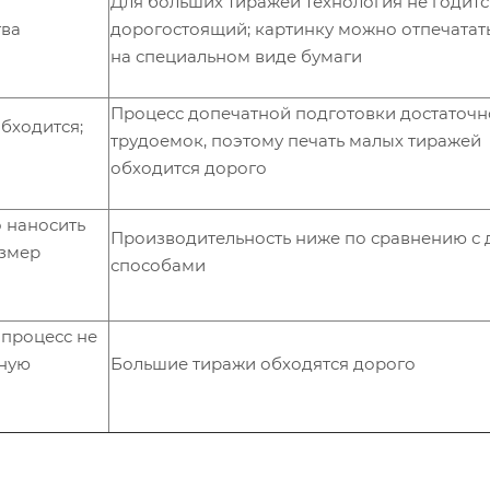
Для больших тиражей технология не годитс
тва
дорогостоящий; картинку можно отпечатат
на специальном виде бумаги
Процесс допечатной подготовки достаточн
бходится;
трудоемок, поэтому печать малых тиражей
обходится дорого
о наносить
Производительность ниже по сравнению с 
азмер
способами
 процесс не
тную
Большие тиражи обходятся дорого